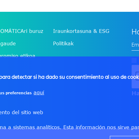
Ha
BOMÁTICAri buruz
Iraunkortasuna & ESG
 gaude
Politikak
romiso etikoa
para detectar si ha dado su consentimiento al uso de cookie
aquí
us preferencias
nto del sitio web
a a sistemas analíticos. Esta información nos sirve pa