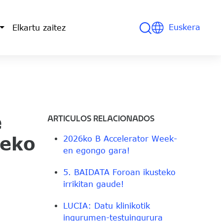
File
File
Euskera
Elkartu zaitez
e
ARTICULOS RELACIONADOS
zeko
2026ko B Accelerator Week-
en egongo gara!
5. BAIDATA Foroan ikusteko
irrikitan gaude!
LUCIA: Datu klinikotik
ingurumen-testuingurura