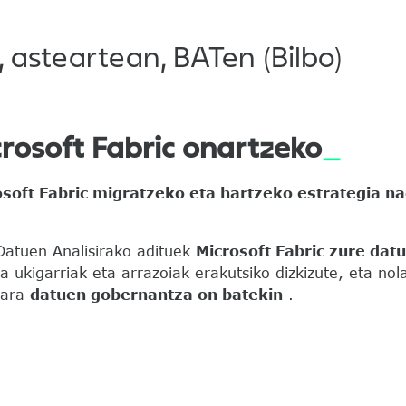
, asteartean, BATen (Bilbo)
rosoft Fabric onartzeko
osoft Fabric migratzeko eta hartzeko estrategia n
Datuen Analisirako adituek
Microsoft Fabric zure datu
 ukigarriak eta arrazoiak erakutsiko dizkizute, eta no
lara
datuen gobernantza on batekin
.