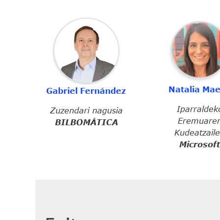
Irudia
Irudia
Natalia Ma
Gabriel Fernández
Iparraldek
Zuzendari nagusia
Eremuare
BILBOMÁTICA
Kudeatzail
Microsoft