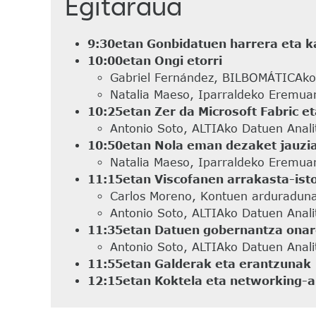
Egitaraua
9:30etan Gonbidatuen harrera eta k
10:00etan Ongi etorri
Gabriel Fernández, BILBOMÁTICAko
Natalia Maeso, Iparraldeko Eremua
10:25etan Zer da Microsoft Fabric et
Antonio Soto, ALTIAko Datuen Anali
10:50etan Nola eman dezaket jauzia 
Natalia Maeso, Iparraldeko Eremua
11:15etan Viscofanen arrakasta-isto
Carlos Moreno, Kontuen arduraduna
Antonio Soto, ALTIAko Datuen Anali
11:35etan Datuen gobernantza onare
Antonio Soto, ALTIAko Datuen Anali
11:55etan Galderak eta erantzunak
12:15etan Koktela eta networking-a