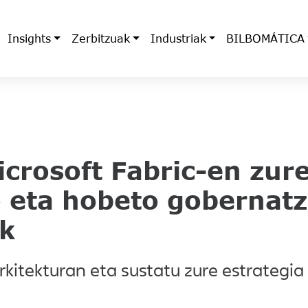
Insights
Zerbitzuak
Industriak
BILBOMÁTICA
icrosoft Fabric-en zur
 eta hobeto gobernat
ak
rkitekturan eta sustatu zure estrategia