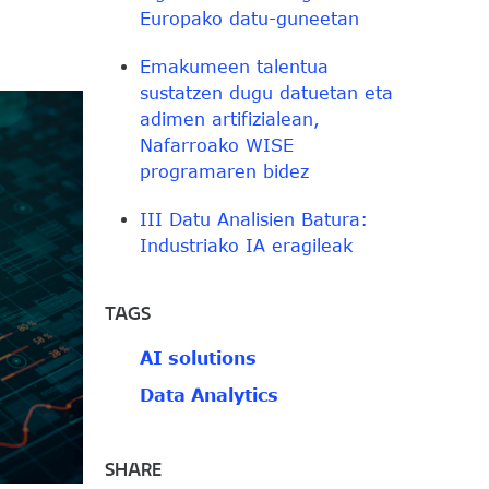
Europako datu-guneetan
Emakumeen talentua
sustatzen dugu datuetan eta
adimen artifizialean,
Nafarroako WISE
programaren bidez
III Datu Analisien Batura:
Industriako IA eragileak
TAGS
AI solutions
Data Analytics
SHARE