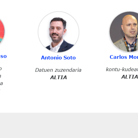
Irudia
Irudia
eso
Carlos Mo
Antonio Soto
o
kontu-kudeat
Datuen zuzendaria
n
ALTIA
ALTIA
ea