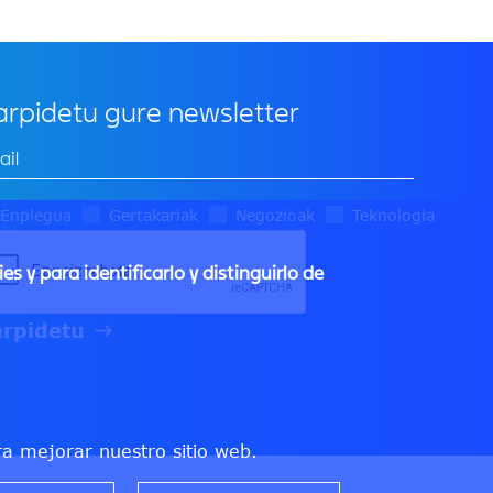
rpidetu gure newsletter
Enplegua
Gertakariak
Negozioak
Teknologia
s y para identificarlo y distinguirlo de
ra mejorar nuestro sitio web.
WITHDRAW CON