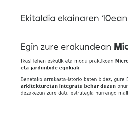
Ekitaldia ekainaren 10ean
Egin zure erakundean
Mic
Ikasi lehen eskutik eta modu praktikoan
Micr
eta jardunbide egokiak
.
Benetako arrakasta-istorio baten bidez, gure 
arkitekturetan integratu behar duzun
onura
dezakezun zure datu-estrategia hurrengo mai