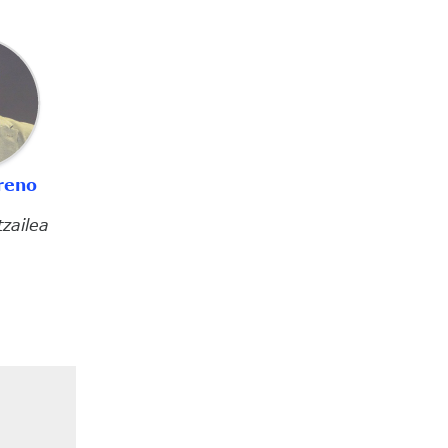
reno
zailea