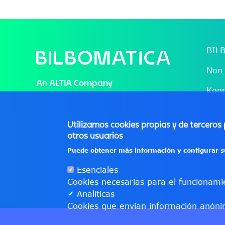
BIL
File
Non
An
ALTIA
Company
Konp
Utilizamos cookies propias y de terceros 
otros usuarios
Puede obtener más información y configurar s
Esenciales
Cookies necesarias para el funcionamie
Analíticas
Cookies que envían información anónim