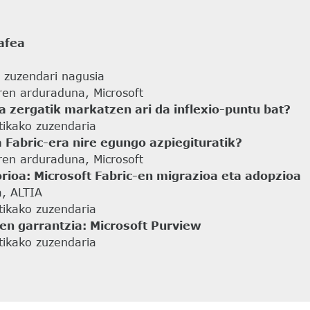
afea
 zuzendari nagusia
ren arduraduna, Microsoft
a zergatik markatzen ari da inflexio-puntu bat?
tikako zuzendaria
Fabric-era nire egungo azpiegituratik?
ren arduraduna, Microsoft
rioa: Microsoft Fabric-en migrazioa eta adopzioa
, ALTIA
tikako zuzendaria
n garrantzia: Microsoft Purview
tikako zuzendaria