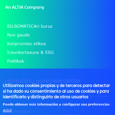
An
ALTIA
Company
BILBOMÁTICAri buruz
Non gaude
Konpromiso etikoa
Iraunkortasuna & ESG
Politikak
Harpidetu gure newsletter
Utilizamos cookies propias y de terceros para detectar
si ha dado su consentimiento al uso de cookies y para
identificarlo y distinguirlo de otros usuarios
Puede obtener más información y configurar sus preferencias
Enplegua
Gertakariak
Negozioak
aquí
Teknologia