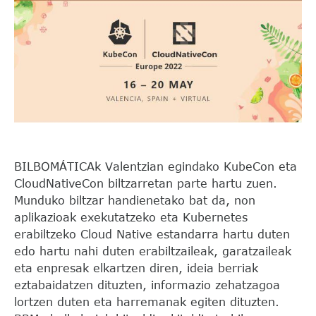
BILBOMÁTICAk Valentzian egindako KubeCon eta
CloudNativeCon biltzarretan parte hartu zuen.
Munduko biltzar handienetako bat da, non
aplikazioak exekutatzeko eta Kubernetes
erabiltzeko Cloud Native estandarra hartu duten
edo hartu nahi duten erabiltzaileak, garatzaileak
eta enpresak elkartzen diren, ideia berriak
eztabaidatzen dituzten, informazio zehatzagoa
lortzen duten eta harremanak egiten dituzten.