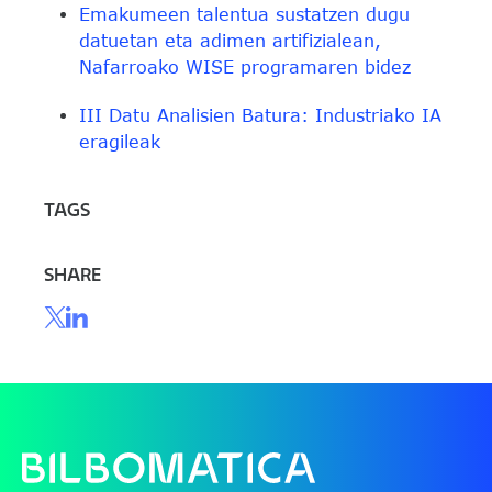
Emakumeen talentua sustatzen dugu
datuetan eta adimen artifizialean,
Nafarroako WISE programaren bidez
III Datu Analisien Batura: Industriako IA
eragileak
TAGS
SHARE
File