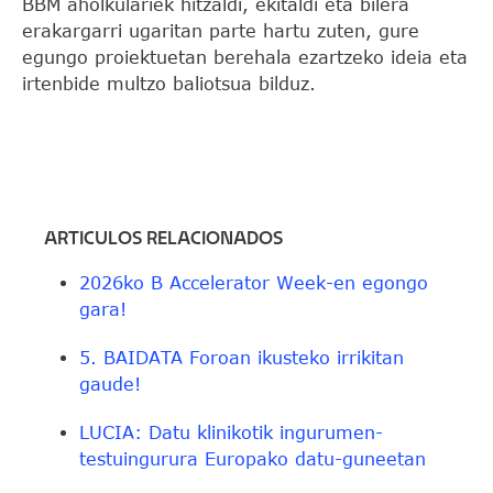
BBM aholkulariek hitzaldi, ekitaldi eta bilera
erakargarri ugaritan parte hartu zuten, gure
egungo proiektuetan berehala ezartzeko ideia eta
irtenbide multzo baliotsua bilduz.
ARTICULOS RELACIONADOS
2026ko B Accelerator Week-en egongo
gara!
5. BAIDATA Foroan ikusteko irrikitan
gaude!
LUCIA: Datu klinikotik ingurumen-
testuingurura Europako datu-guneetan