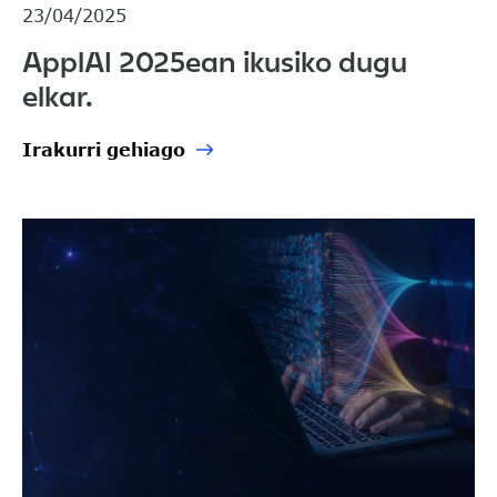
23/04/2025
ApplAI 2025ean ikusiko dugu
elkar.
Irakurri gehiago