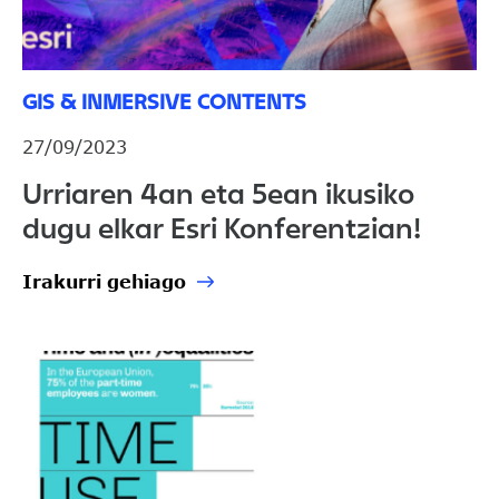
GIS & INMERSIVE CONTENTS
27/09/2023
Urriaren 4an eta 5ean ikusiko
dugu elkar Esri Konferentzian!
Irakurri gehiago