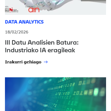
DATA ANALYTICS
18/02/2026
III Datu Analisien Batura:
Industriako IA eragileak
Irakurri gehiago