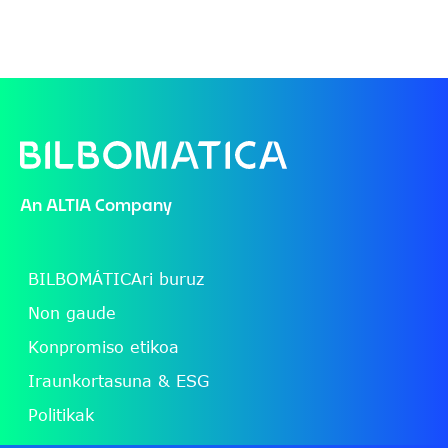
File
An
ALTIA
Company
BILBOMÁTICAri buruz
Non gaude
Konpromiso etikoa
Iraunkortasuna & ESG
Politikak