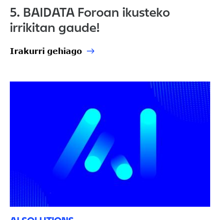
5. BAIDATA Foroan ikusteko
irrikitan gaude!
Irakurri gehiago