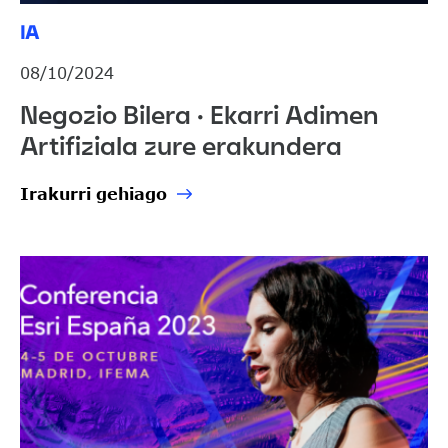
IA
08/10/2024
Negozio Bilera · Ekarri Adimen
Artifiziala zure erakundera
Irakurri gehiago