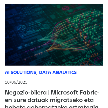
AI SOLUTIONS
DATA ANALYTICS
,
10/06/2025
Negozio-bilera | Microsoft Fabric-
en zure datuak migratzeko eta
hobeto gobernatzeko estrategia