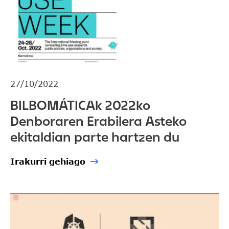
27/10/2022
BILBOMÁTICAk 2022ko
Denboraren Erabilera Asteko
ekitaldian parte hartzen du
Irakurri gehiago