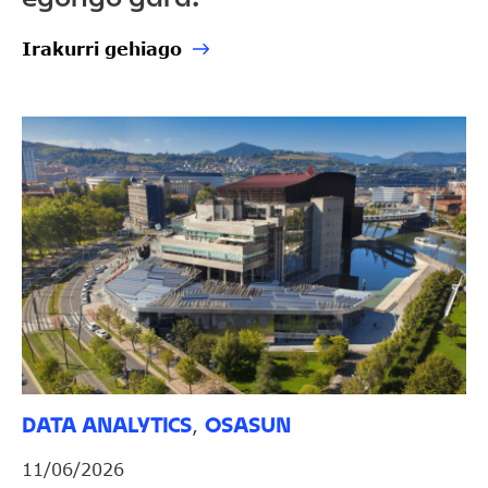
Irakurri gehiago
DATA ANALYTICS
OSASUN
,
11/06/2026