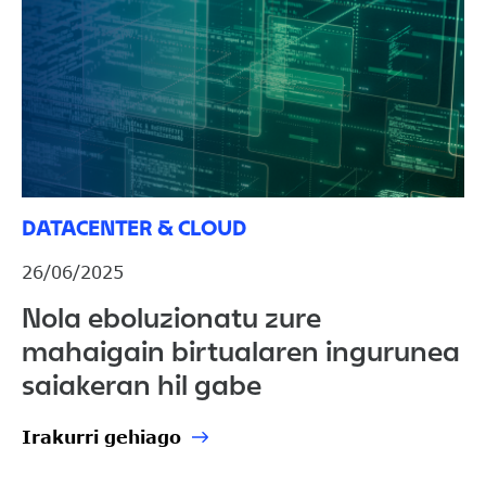
DATACENTER & CLOUD
26/06/2025
Nola eboluzionatu zure
mahaigain birtualaren ingurunea
saiakeran hil gabe
Irakurri gehiago