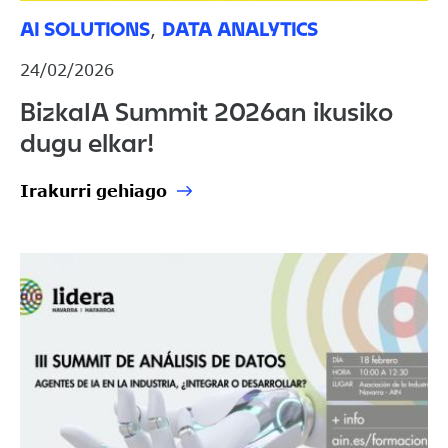
AI SOLUTIONS
DATA ANALYTICS
,
24/02/2026
BizkaIA Summit 2026an ikusiko
dugu elkar!
Irakurri gehiago