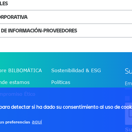
LES
CORPORATIVA
AS DE INFORMACIÓN-PROVEEDORES
Su
bre BILBOMÁTICA
Sostenibilidad & ESG
nde estamos
Políticas
mpromiso Ético
para detectar si ha dado su consentimiento al uso de cookie
aquí
us preferencias