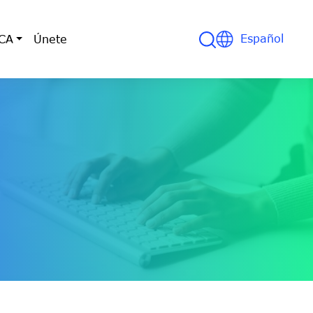
File
File
Español
CA
Únete