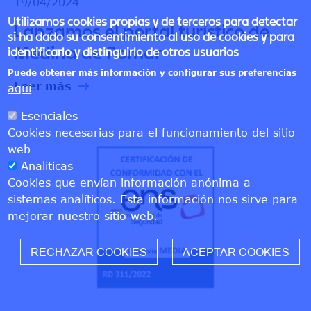
19/04/2024
Utilizamos cookies propias y de terceros para detectar
Lanzamos el portal turístico de
si ha dado su consentimiento al uso de cookies y para
Medina de Pomar
identificarlo y distinguirlo de otros usuarios
Puede obtener más información y configurar sus preferencias
Leer más
aquí
Esenciales
Cookies necesarias para el funcionamiento del sitio
web
Analíticas
Cookies que envían información anónima a
sistemas analíticos. Esta información nos sirve para
mejorar nuestro sitio web.
W
RECHAZAR COOKIES
ACEPTAR COOKIES